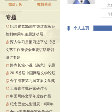
微信订阅
微博关注
文
作
专题
@
纪念建党95周年暨红军长征
个人主页
胜利80周年主题活动展
@
深入学习贯彻习近平总书记
文艺工作座谈会重要讲话培训
研讨专题
@
路内长篇小说《慈悲》专题
@
2015首届中国网络文学论坛
@
金宇澄获第九届茅盾文学奖
@
上海青年批评家研讨会
@
中国网络文学年度好作品
@
纪念巴金先生诞辰110周年
@
4rd上海青年作家创作会议