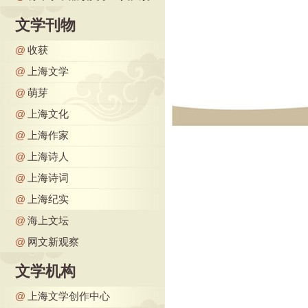
文学刊物
@
收获
@
上海文学
@
萌芽
@
上海文化
@
上海作家
@
上海诗人
@
上海诗词
@
上海纪实
@
海上文坛
@
网文新观察
文学机构
@
上海文学创作中心