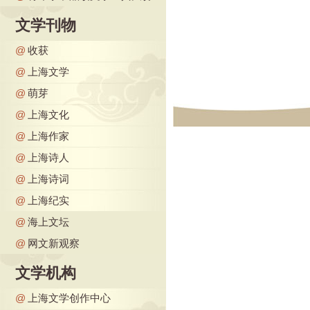
文学刊物
@
收获
@
上海文学
@
萌芽
@
上海文化
@
上海作家
@
上海诗人
@
上海诗词
@
上海纪实
@
海上文坛
@
网文新观察
文学机构
@
上海文学创作中心