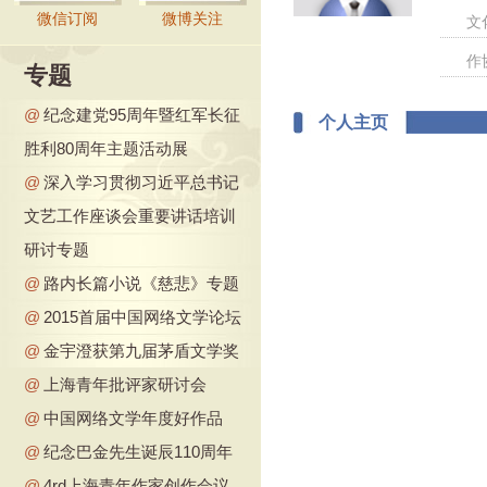
微信订阅
微博关注
文
作
专题
@
纪念建党95周年暨红军长征
个人主页
胜利80周年主题活动展
@
深入学习贯彻习近平总书记
文艺工作座谈会重要讲话培训
研讨专题
@
路内长篇小说《慈悲》专题
@
2015首届中国网络文学论坛
@
金宇澄获第九届茅盾文学奖
@
上海青年批评家研讨会
@
中国网络文学年度好作品
@
纪念巴金先生诞辰110周年
@
4rd上海青年作家创作会议