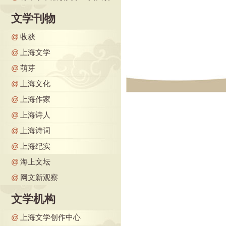
文学刊物
@
收获
@
上海文学
@
萌芽
@
上海文化
@
上海作家
@
上海诗人
@
上海诗词
@
上海纪实
@
海上文坛
@
网文新观察
文学机构
@
上海文学创作中心