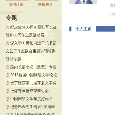
微信订阅
微博关注
文
作
专题
@
纪念建党95周年暨红军长征
个人主页
胜利80周年主题活动展
@
深入学习贯彻习近平总书记
文艺工作座谈会重要讲话培训
研讨专题
@
路内长篇小说《慈悲》专题
@
2015首届中国网络文学论坛
@
金宇澄获第九届茅盾文学奖
@
上海青年批评家研讨会
@
中国网络文学年度好作品
@
纪念巴金先生诞辰110周年
@
4rd上海青年作家创作会议