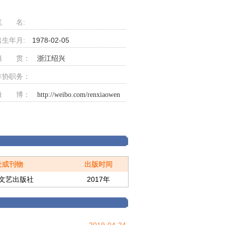
笔 名:
出生年月:
1978-02-05
籍 贯：
浙江绍兴
作协职务：
微 博：
http://weibo.com/renxiaowen
社或刊物
出版时间
文艺出版社
2017年