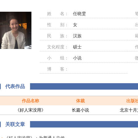
姓 名：
任晓雯
性 别：
女
民 族：
汉族
文化程度：
硕士
小 组：
小说
博 客：
http://www.douban.com/people/renxiaowen/
代表作品
作品名称
体裁
出版
《好人宋没用》
长篇小说
北京十月
关联文章
·