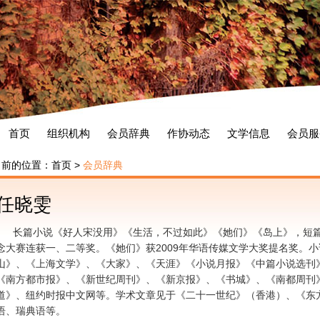
首页
组织机构
会员辞典
作协动态
文学信息
会员服
当前的位置：
首页
>
会员辞典
任晓雯
长篇小说《好人宋没用》《生活，不过如此》《她们》《岛上》，短篇
念大赛连获一、二等奖。《她们》获2009年华语传媒文学大奖提名奖。
山》、《上海文学》、《大家》、《天涯》《小说月报》《中篇小说选刊
《南方都市报》、《新世纪周刊》、《新京报》、《书城》、《南都周刊
道》、纽约时报中文网等。学术文章见于《二十一世纪》（香港）、《东
语、瑞典语等。