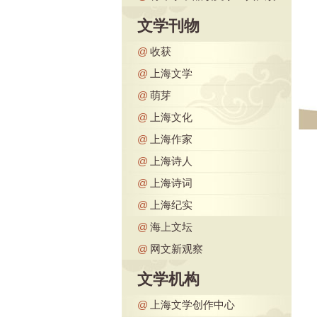
文学刊物
@
收获
@
上海文学
@
萌芽
@
上海文化
@
上海作家
@
上海诗人
@
上海诗词
@
上海纪实
@
海上文坛
@
网文新观察
文学机构
@
上海文学创作中心