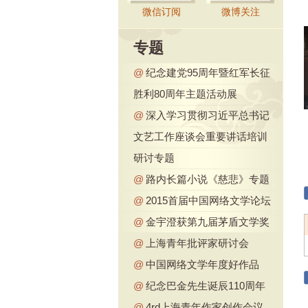
微信订阅
微博关注
专题
@
纪念建党95周年暨红军长征
胜利80周年主题活动展
@
深入学习贯彻习近平总书记
文艺工作座谈会重要讲话培训
研讨专题
@
路内长篇小说《慈悲》专题
@
2015首届中国网络文学论坛
@
金宇澄获第九届茅盾文学奖
@
上海青年批评家研讨会
@
中国网络文学年度好作品
@
纪念巴金先生诞辰110周年
@
4rd上海青年作家创作会议