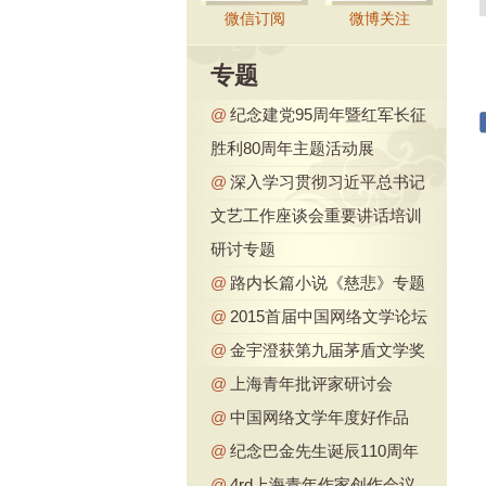
微信订阅
微博关注
专题
@
纪念建党95周年暨红军长征
胜利80周年主题活动展
@
深入学习贯彻习近平总书记
文艺工作座谈会重要讲话培训
研讨专题
@
路内长篇小说《慈悲》专题
@
2015首届中国网络文学论坛
@
金宇澄获第九届茅盾文学奖
@
上海青年批评家研讨会
@
中国网络文学年度好作品
@
纪念巴金先生诞辰110周年
@
4rd上海青年作家创作会议