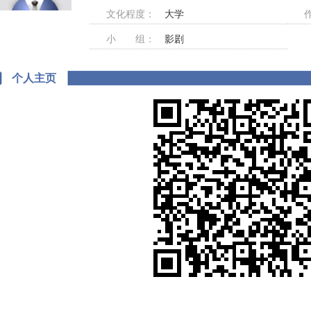
文化程度：
大学
小 组：
影剧
个人主页