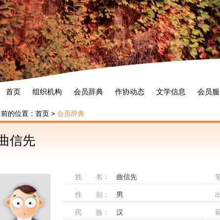
首页
组织机构
会员辞典
作协动态
文学信息
会员服
当前的位置：
首页
>
会员辞典
曲信先
姓 名：
曲信先
性 别：
男
民 族：
汉