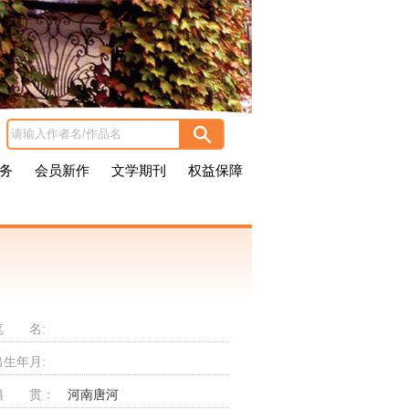
务
会员新作
文学期刊
权益保障
笔 名:
出生年月:
籍 贯：
河南唐河