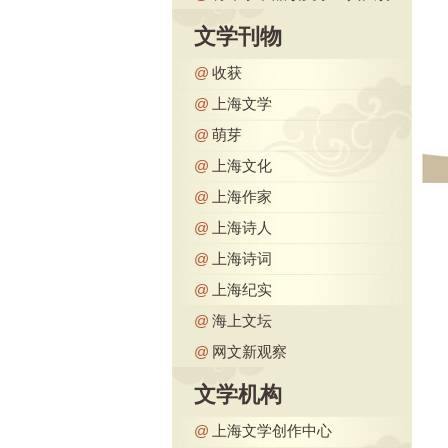
文学刊物
@
收获
@
上海文学
@
萌芽
@
上海文化
@
上海作家
@
上海诗人
@
上海诗词
@
上海纪实
@
海上文坛
@
网文新观察
文学机构
@
上海文学创作中心