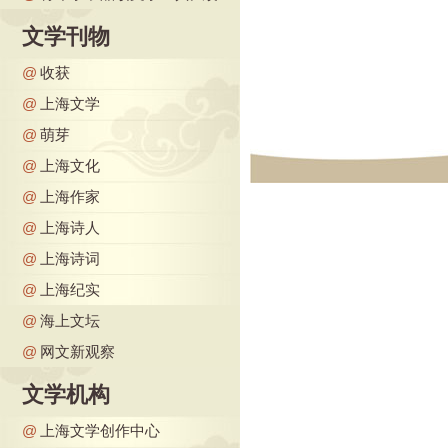
文学刊物
@
收获
@
上海文学
@
萌芽
@
上海文化
@
上海作家
@
上海诗人
@
上海诗词
@
上海纪实
@
海上文坛
@
网文新观察
文学机构
@
上海文学创作中心