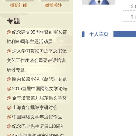
微信订阅
微博关注
文
作
专题
@
纪念建党95周年暨红军长征
个人主页
胜利80周年主题活动展
@
深入学习贯彻习近平总书记
文艺工作座谈会重要讲话培训
研讨专题
@
路内长篇小说《慈悲》专题
@
2015首届中国网络文学论坛
@
金宇澄获第九届茅盾文学奖
@
上海青年批评家研讨会
@
中国网络文学年度好作品
@
纪念巴金先生诞辰110周年
@
4rd上海青年作家创作会议