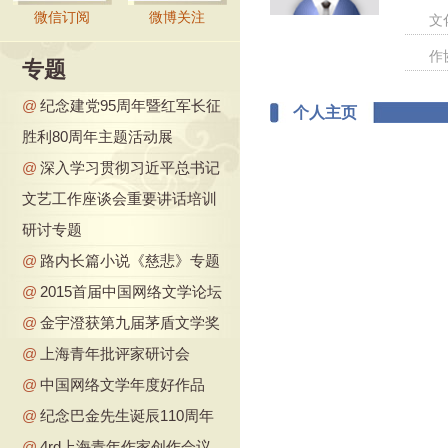
微信订阅
微博关注
文
作
专题
@
纪念建党95周年暨红军长征
个人主页
胜利80周年主题活动展
@
深入学习贯彻习近平总书记
文艺工作座谈会重要讲话培训
研讨专题
@
路内长篇小说《慈悲》专题
@
2015首届中国网络文学论坛
@
金宇澄获第九届茅盾文学奖
@
上海青年批评家研讨会
@
中国网络文学年度好作品
@
纪念巴金先生诞辰110周年
@
4rd上海青年作家创作会议