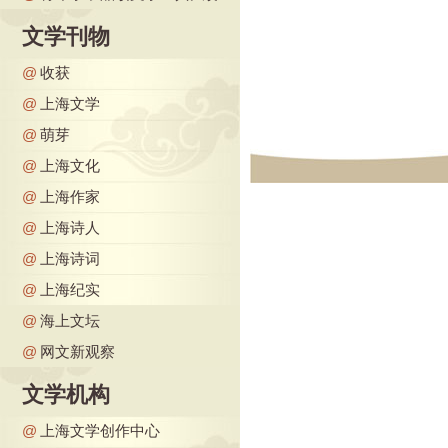
文学刊物
@
收获
@
上海文学
@
萌芽
@
上海文化
@
上海作家
@
上海诗人
@
上海诗词
@
上海纪实
@
海上文坛
@
网文新观察
文学机构
@
上海文学创作中心