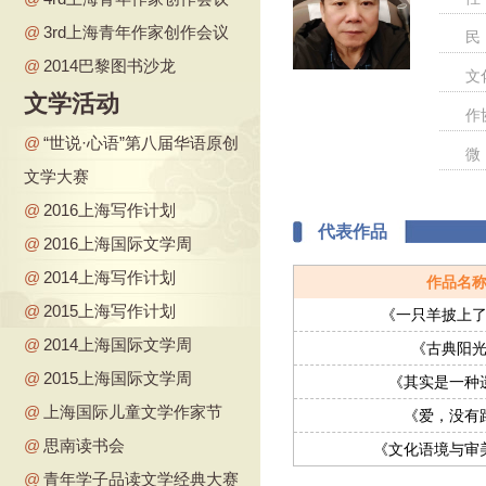
@
3rd上海青年作家创作会议
民
@
2014巴黎图书沙龙
文
文学活动
作
@
“世说·心语”第八届华语原创
微
文学大赛
@
2016上海写作计划
代表作品
@
2016上海国际文学周
@
2014上海写作计划
作品名
@
2015上海写作计划
《一只羊披上
@
2014上海国际文学周
《古典阳
@
2015上海国际文学周
《其实是一种
@
上海国际儿童文学作家节
《爱，没有
@
思南读书会
《文化语境与审
@
青年学子品读文学经典大赛