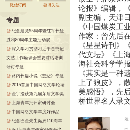
微信订阅
微博关注
论报》编辑，
副主编，天津日
专题
《中国煤炭工
@
纪念建党95周年暨红军长征
作家；曾先后
胜利80周年主题活动展
《星星诗刊》
@
深入学习贯彻习近平总书记
代文坛》《上
文艺工作座谈会重要讲话培训
海社会科学学
研讨专题
《其实是一种
@
路内长篇小说《慈悲》专题
上了狼皮》，
@
2015首届中国网络文学论坛
美感悟》，先后
@
金宇澄获第九届茅盾文学奖
桥世界名人录文
@
上海青年批评家研讨会
@
中国网络文学年度好作品
姓
@
纪念巴金先生诞辰110周年
@
4rd上海青年作家创作会议
性