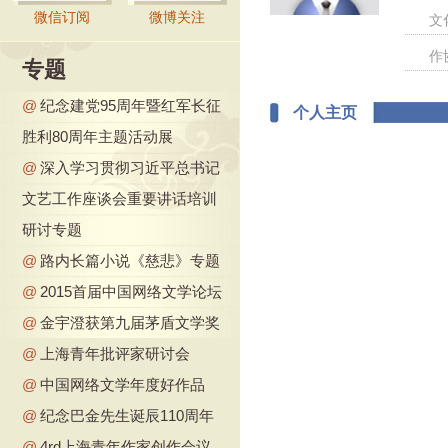
微信订阅
微博关注
文
作
专题
@
纪念建党95周年暨红军长征
个人主页
胜利80周年主题活动展
@
深入学习贯彻习近平总书记
文艺工作座谈会重要讲话培训
研讨专题
@
路内长篇小说《慈悲》专题
@
2015首届中国网络文学论坛
@
金宇澄获第九届茅盾文学奖
@
上海青年批评家研讨会
@
中国网络文学年度好作品
@
纪念巴金先生诞辰110周年
@
4rd上海青年作家创作会议