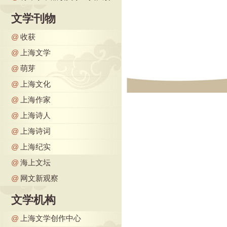
文学刊物
@
收获
@
上海文学
@
萌芽
@
上海文化
@
上海作家
@
上海诗人
@
上海诗词
@
上海纪实
@
海上文坛
@
网文新观察
文学机构
@
上海文学创作中心