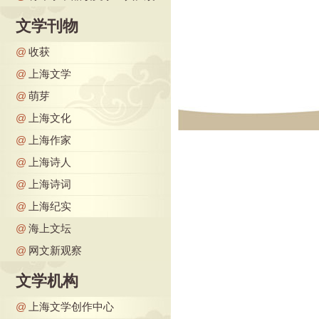
文学刊物
@
收获
@
上海文学
@
萌芽
@
上海文化
@
上海作家
@
上海诗人
@
上海诗词
@
上海纪实
@
海上文坛
@
网文新观察
文学机构
@
上海文学创作中心