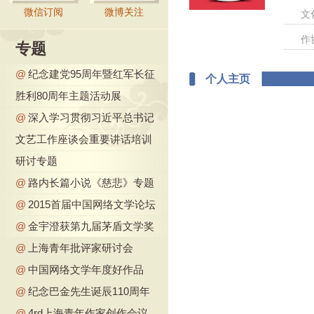
微信订阅
微博关注
文
作
专题
@
纪念建党95周年暨红军长征
个人主页
胜利80周年主题活动展
@
深入学习贯彻习近平总书记
文艺工作座谈会重要讲话培训
研讨专题
@
路内长篇小说《慈悲》专题
@
2015首届中国网络文学论坛
@
金宇澄获第九届茅盾文学奖
@
上海青年批评家研讨会
@
中国网络文学年度好作品
@
纪念巴金先生诞辰110周年
@
4rd上海青年作家创作会议