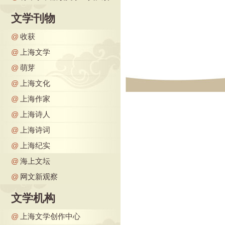
文学刊物
@
收获
@
上海文学
@
萌芽
@
上海文化
@
上海作家
@
上海诗人
@
上海诗词
@
上海纪实
@
海上文坛
@
网文新观察
文学机构
@
上海文学创作中心