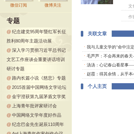
微信订阅
微博关注
文
作
专题
@
纪念建党95周年暨红军长征
关联文章
胜利80周年主题活动展
·
我与儿童文学的“命中注定
@
深入学习贯彻习近平总书记
·
毛芦芦：不会再来的春天
文艺工作座谈会重要讲话培训
·
汤汤：心记春山看星事—
研讨专题
·
赵霞：得其余情，从乎本
@
路内长篇小说《慈悲》专题
个人主页
@
2015首届中国网络文学论坛
@
金宇澄获第九届茅盾文学奖
@
上海青年批评家研讨会
@
中国网络文学年度好作品
@
纪念巴金先生诞辰110周年
@
4rd上海青年作家创作会议