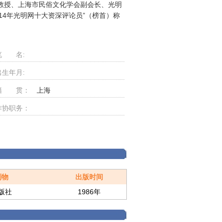
教授、上海市民俗文化学会副会长、光明
014年光明网十大资深评论员”（榜首）称
笔 名:
出生年月:
籍 贯：
上海
作协职务：
刊物
出版时间
版社
1986年