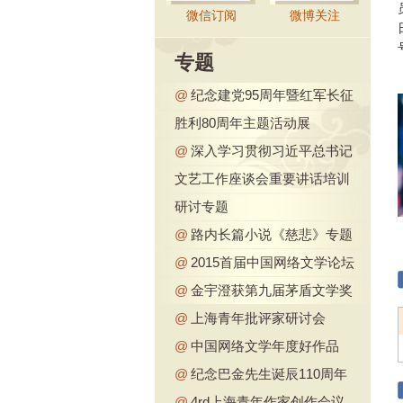
微信订阅
微博关注
专题
@
纪念建党95周年暨红军长征
胜利80周年主题活动展
@
深入学习贯彻习近平总书记
文艺工作座谈会重要讲话培训
研讨专题
@
路内长篇小说《慈悲》专题
@
2015首届中国网络文学论坛
@
金宇澄获第九届茅盾文学奖
@
上海青年批评家研讨会
@
中国网络文学年度好作品
@
纪念巴金先生诞辰110周年
@
4rd上海青年作家创作会议