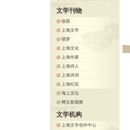
文学刊物
@
收获
@
上海文学
@
萌芽
@
上海文化
@
上海作家
@
上海诗人
@
上海诗词
@
上海纪实
@
海上文坛
@
网文新观察
文学机构
@
上海文学创作中心