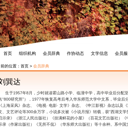
首页
组织机构
会员辞典
作协动态
文学信息
会员服
当前的位置：
首页
>
会员辞典
刘巽达
生于1957年8月，少时就读霍山路小学、临潼中学，高中毕业后分配
名“800研究所”），1977年恢复高考后考入华东师范大学中文系，毕业
《上海采风》杂志、《电视· 电影· 文学》杂志、《申江影视》杂志以及
文、文艺评论等300余万字，小说多次被《小说月报》转载，获“西湖文学
启示录》（浙江人民出版社）《挂满鲜花的小屋》（百花文艺出版社）《
示录（作家出版社）《无所不侃》（华东师大出版社）等十余种。系中国