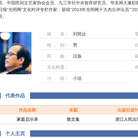
员、中国民间文艺家协会会员、九三学社中央智库研究员、华东师大兼职
日报“光明网”文化时评专栏作家，获得“2013年光明网十大杰出评论员”“2
号。
姓 名：
刘巽达
性 别：
男
民 族：
汉族
文化程度：
小 组：
小说
代表作品
作品名称
体裁
出版社或
家庭启示录
散文集
浙江人民出
个人主页