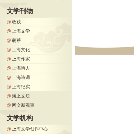
文学刊物
@
收获
@
上海文学
@
萌芽
@
上海文化
@
上海作家
@
上海诗人
@
上海诗词
@
上海纪实
@
海上文坛
@
网文新观察
文学机构
@
上海文学创作中心