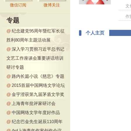
微信订阅
微博关注
文
作
专题
@
纪念建党95周年暨红军长征
个人主页
胜利80周年主题活动展
@
深入学习贯彻习近平总书记
文艺工作座谈会重要讲话培训
研讨专题
@
路内长篇小说《慈悲》专题
@
2015首届中国网络文学论坛
@
金宇澄获第九届茅盾文学奖
@
上海青年批评家研讨会
@
中国网络文学年度好作品
@
纪念巴金先生诞辰110周年
@
4rd上海青年作家创作会议