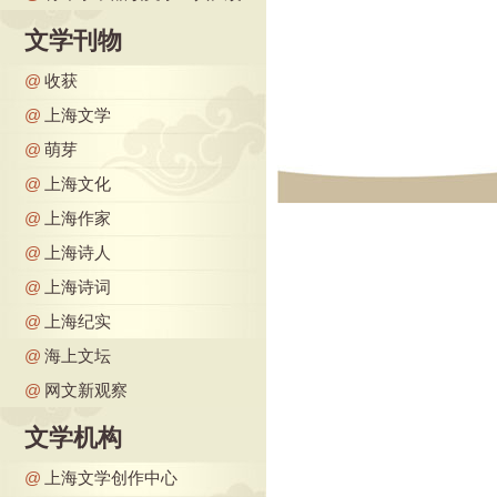
文学刊物
@
收获
@
上海文学
@
萌芽
@
上海文化
@
上海作家
@
上海诗人
@
上海诗词
@
上海纪实
@
海上文坛
@
网文新观察
文学机构
@
上海文学创作中心