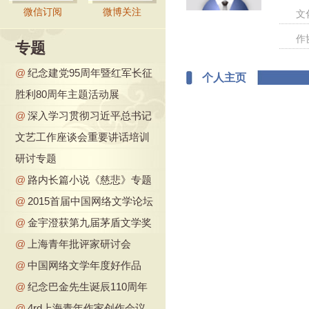
微信订阅
微博关注
文
作
专题
@
纪念建党95周年暨红军长征
个人主页
胜利80周年主题活动展
@
深入学习贯彻习近平总书记
文艺工作座谈会重要讲话培训
研讨专题
@
路内长篇小说《慈悲》专题
@
2015首届中国网络文学论坛
@
金宇澄获第九届茅盾文学奖
@
上海青年批评家研讨会
@
中国网络文学年度好作品
@
纪念巴金先生诞辰110周年
@
4rd上海青年作家创作会议