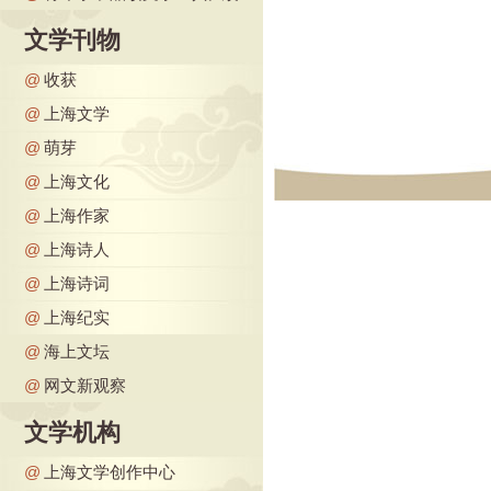
文学刊物
@
收获
@
上海文学
@
萌芽
@
上海文化
@
上海作家
@
上海诗人
@
上海诗词
@
上海纪实
@
海上文坛
@
网文新观察
文学机构
@
上海文学创作中心