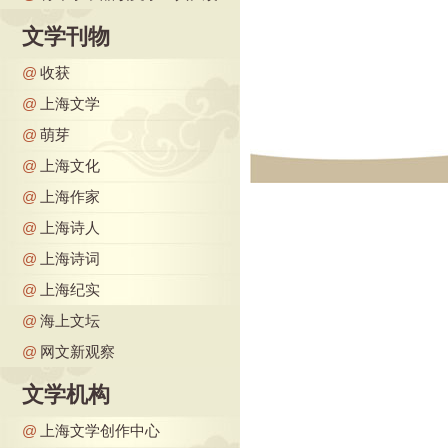
文学刊物
@
收获
@
上海文学
@
萌芽
@
上海文化
@
上海作家
@
上海诗人
@
上海诗词
@
上海纪实
@
海上文坛
@
网文新观察
文学机构
@
上海文学创作中心