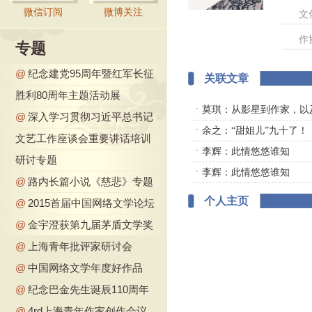
微信订阅
微博关注
文
作
专题
@
纪念建党95周年暨红军长征
关联文章
胜利80周年主题活动展
·
莫琪：从影星到作家，以
@
深入学习贯彻习近平总书记
·
余之：“甜姐儿”九十了！
文艺工作座谈会重要讲话培训
·
李辉：此情悠悠谁知
研讨专题
·
李辉：此情悠悠谁知
@
路内长篇小说《慈悲》专题
个人主页
@
2015首届中国网络文学论坛
@
金宇澄获第九届茅盾文学奖
@
上海青年批评家研讨会
@
中国网络文学年度好作品
@
纪念巴金先生诞辰110周年
@
4rd上海青年作家创作会议