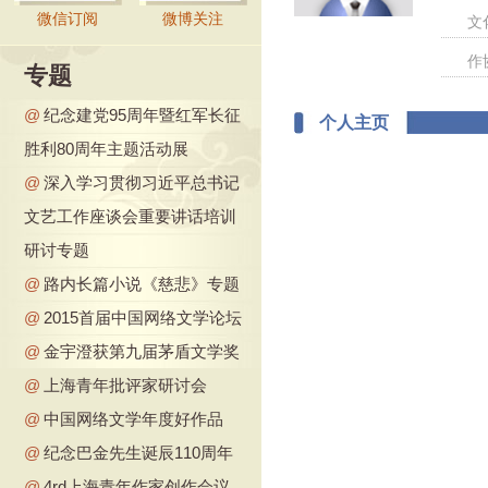
微信订阅
微博关注
文
作
专题
@
纪念建党95周年暨红军长征
个人主页
胜利80周年主题活动展
@
深入学习贯彻习近平总书记
文艺工作座谈会重要讲话培训
研讨专题
@
路内长篇小说《慈悲》专题
@
2015首届中国网络文学论坛
@
金宇澄获第九届茅盾文学奖
@
上海青年批评家研讨会
@
中国网络文学年度好作品
@
纪念巴金先生诞辰110周年
@
4rd上海青年作家创作会议