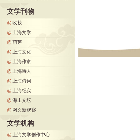
文学刊物
@
收获
@
上海文学
@
萌芽
@
上海文化
@
上海作家
@
上海诗人
@
上海诗词
@
上海纪实
@
海上文坛
@
网文新观察
文学机构
@
上海文学创作中心