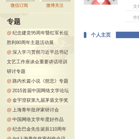
微信订阅
微博关注
文
作
专题
@
纪念建党95周年暨红军长征
个人主页
胜利80周年主题活动展
@
深入学习贯彻习近平总书记
文艺工作座谈会重要讲话培训
研讨专题
@
路内长篇小说《慈悲》专题
@
2015首届中国网络文学论坛
@
金宇澄获第九届茅盾文学奖
@
上海青年批评家研讨会
@
中国网络文学年度好作品
@
纪念巴金先生诞辰110周年
@
4rd上海青年作家创作会议