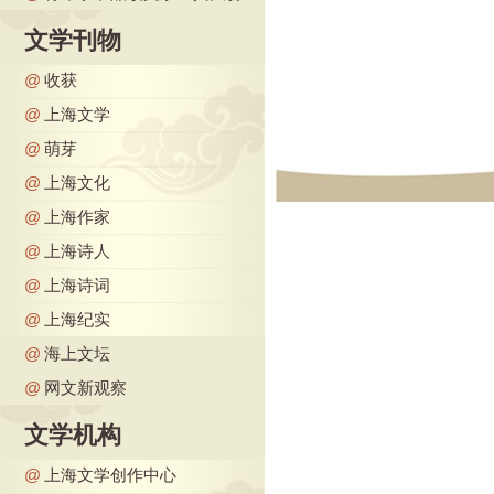
文学刊物
@
收获
@
上海文学
@
萌芽
@
上海文化
@
上海作家
@
上海诗人
@
上海诗词
@
上海纪实
@
海上文坛
@
网文新观察
文学机构
@
上海文学创作中心