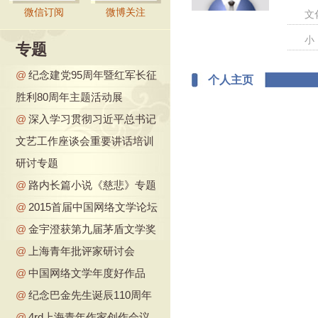
微信订阅
微博关注
文
小
专题
@
纪念建党95周年暨红军长征
个人主页
胜利80周年主题活动展
@
深入学习贯彻习近平总书记
文艺工作座谈会重要讲话培训
研讨专题
@
路内长篇小说《慈悲》专题
@
2015首届中国网络文学论坛
@
金宇澄获第九届茅盾文学奖
@
上海青年批评家研讨会
@
中国网络文学年度好作品
@
纪念巴金先生诞辰110周年
@
4rd上海青年作家创作会议