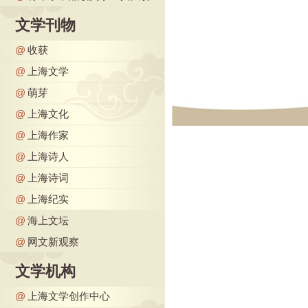
文学刊物
@
收获
@
上海文学
@
萌芽
@
上海文化
@
上海作家
@
上海诗人
@
上海诗词
@
上海纪实
@
海上文坛
@
网文新观察
文学机构
@
上海文学创作中心