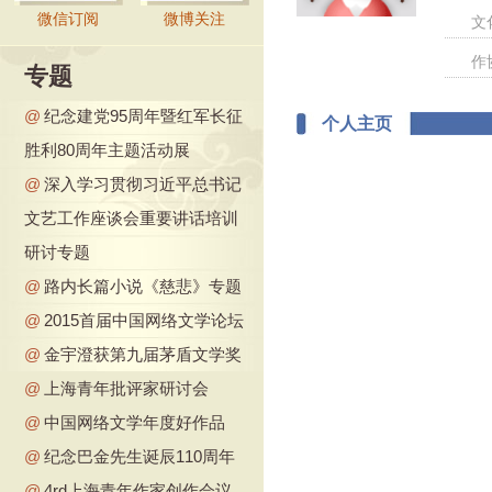
微信订阅
微博关注
文
作
专题
@
纪念建党95周年暨红军长征
个人主页
胜利80周年主题活动展
@
深入学习贯彻习近平总书记
文艺工作座谈会重要讲话培训
研讨专题
@
路内长篇小说《慈悲》专题
@
2015首届中国网络文学论坛
@
金宇澄获第九届茅盾文学奖
@
上海青年批评家研讨会
@
中国网络文学年度好作品
@
纪念巴金先生诞辰110周年
@
4rd上海青年作家创作会议