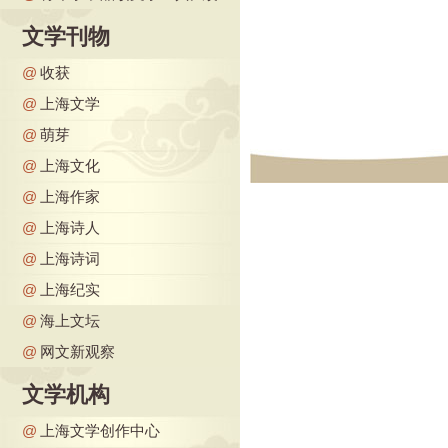
文学刊物
@
收获
@
上海文学
@
萌芽
@
上海文化
@
上海作家
@
上海诗人
@
上海诗词
@
上海纪实
@
海上文坛
@
网文新观察
文学机构
@
上海文学创作中心