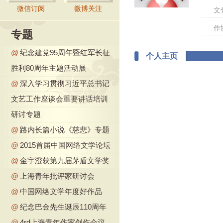
微信订阅
微博关注
文
作
专题
@
纪念建党95周年暨红军长征
个人主页
胜利80周年主题活动展
@
深入学习贯彻习近平总书记
文艺工作座谈会重要讲话培训
研讨专题
@
路内长篇小说《慈悲》专题
@
2015首届中国网络文学论坛
@
金宇澄获第九届茅盾文学奖
@
上海青年批评家研讨会
@
中国网络文学年度好作品
@
纪念巴金先生诞辰110周年
@
4rd上海青年作家创作会议