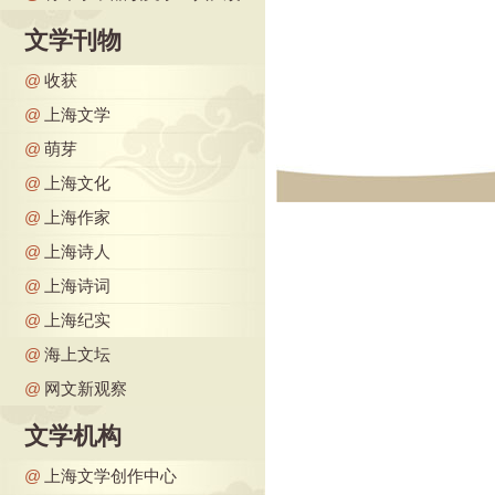
文学刊物
@
收获
@
上海文学
@
萌芽
@
上海文化
@
上海作家
@
上海诗人
@
上海诗词
@
上海纪实
@
海上文坛
@
网文新观察
文学机构
@
上海文学创作中心