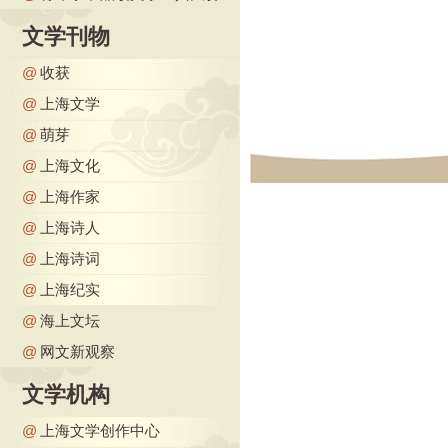
文学刊物
@
收获
@
上海文学
@
萌芽
@
上海文化
@
上海作家
@
上海诗人
@
上海诗词
@
上海纪实
@
海上文坛
@
网文新观察
文学机构
@
上海文学创作中心