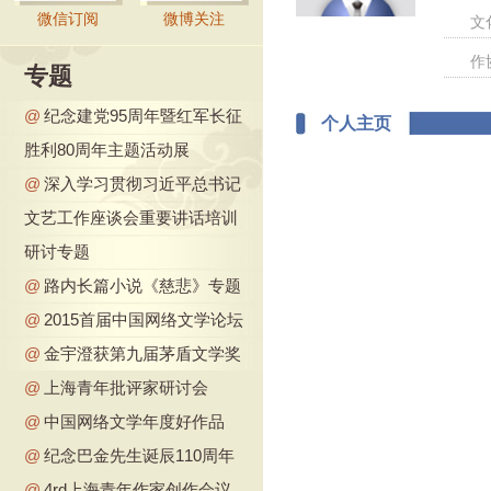
微信订阅
微博关注
文
作
专题
@
纪念建党95周年暨红军长征
个人主页
胜利80周年主题活动展
@
深入学习贯彻习近平总书记
文艺工作座谈会重要讲话培训
研讨专题
@
路内长篇小说《慈悲》专题
@
2015首届中国网络文学论坛
@
金宇澄获第九届茅盾文学奖
@
上海青年批评家研讨会
@
中国网络文学年度好作品
@
纪念巴金先生诞辰110周年
@
4rd上海青年作家创作会议