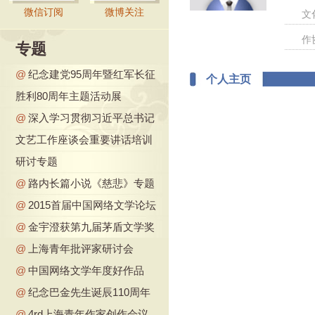
微信订阅
微博关注
文
作
专题
@
纪念建党95周年暨红军长征
个人主页
胜利80周年主题活动展
@
深入学习贯彻习近平总书记
文艺工作座谈会重要讲话培训
研讨专题
@
路内长篇小说《慈悲》专题
@
2015首届中国网络文学论坛
@
金宇澄获第九届茅盾文学奖
@
上海青年批评家研讨会
@
中国网络文学年度好作品
@
纪念巴金先生诞辰110周年
@
4rd上海青年作家创作会议