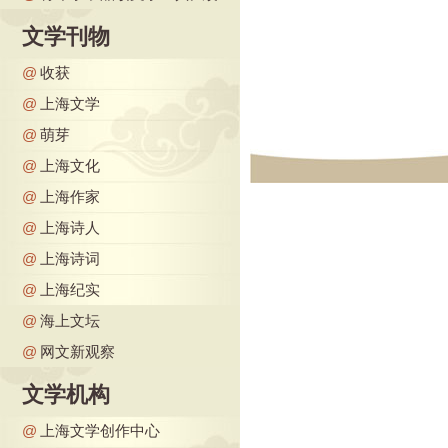
文学刊物
@
收获
@
上海文学
@
萌芽
@
上海文化
@
上海作家
@
上海诗人
@
上海诗词
@
上海纪实
@
海上文坛
@
网文新观察
文学机构
@
上海文学创作中心