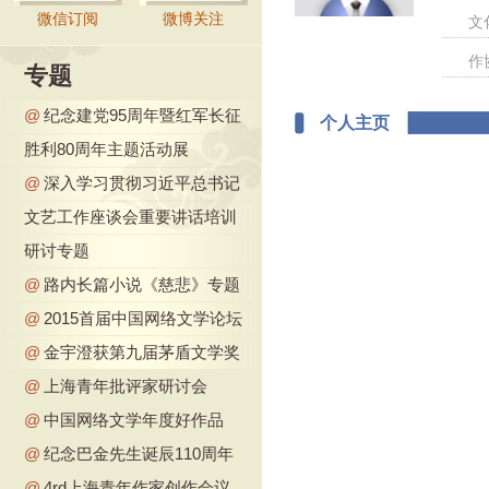
微信订阅
微博关注
文
作
专题
@
纪念建党95周年暨红军长征
个人主页
胜利80周年主题活动展
@
深入学习贯彻习近平总书记
文艺工作座谈会重要讲话培训
研讨专题
@
路内长篇小说《慈悲》专题
@
2015首届中国网络文学论坛
@
金宇澄获第九届茅盾文学奖
@
上海青年批评家研讨会
@
中国网络文学年度好作品
@
纪念巴金先生诞辰110周年
@
4rd上海青年作家创作会议