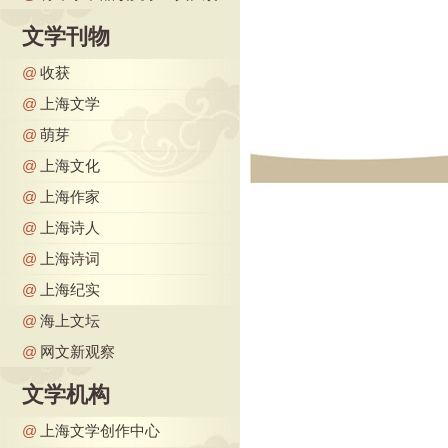
文学刊物
@
收获
@
上海文学
@
萌芽
@
上海文化
@
上海作家
@
上海诗人
@
上海诗词
@
上海纪实
@
海上文坛
@
网文新观察
文学机构
@
上海文学创作中心