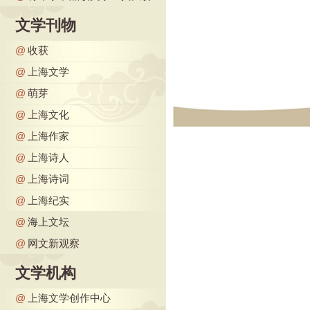
文学刊物
@
收获
@
上海文学
@
萌芽
@
上海文化
@
上海作家
@
上海诗人
@
上海诗词
@
上海纪实
@
海上文坛
@
网文新观察
文学机构
@
上海文学创作中心