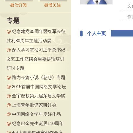
微信订阅
微博关注
文
作
专题
@
纪念建党95周年暨红军长征
个人主页
胜利80周年主题活动展
@
深入学习贯彻习近平总书记
文艺工作座谈会重要讲话培训
研讨专题
@
路内长篇小说《慈悲》专题
@
2015首届中国网络文学论坛
@
金宇澄获第九届茅盾文学奖
@
上海青年批评家研讨会
@
中国网络文学年度好作品
@
纪念巴金先生诞辰110周年
@
4rd上海青年作家创作会议