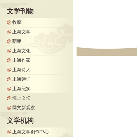
文学刊物
@
收获
@
上海文学
@
萌芽
@
上海文化
@
上海作家
@
上海诗人
@
上海诗词
@
上海纪实
@
海上文坛
@
网文新观察
文学机构
@
上海文学创作中心