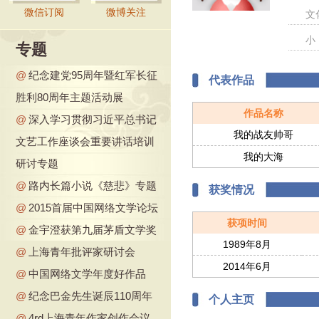
微信订阅
微博关注
文
小
专题
@
纪念建党95周年暨红军长征
代表作品
胜利80周年主题活动展
作品名称
@
深入学习贯彻习近平总书记
我的战友帅哥
文艺工作座谈会重要讲话培训
我的大海
研讨专题
@
路内长篇小说《慈悲》专题
获奖情况
@
2015首届中国网络文学论坛
获项时间
@
金宇澄获第九届茅盾文学奖
1989年8月
@
上海青年批评家研讨会
2014年6月
@
中国网络文学年度好作品
@
纪念巴金先生诞辰110周年
个人主页
@
4rd上海青年作家创作会议