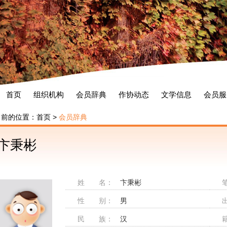
首页
组织机构
会员辞典
作协动态
文学信息
会员服
当前的位置：
首页
>
会员辞典
卞秉彬
姓 名：
卞秉彬
性 别：
男
民 族：
汉