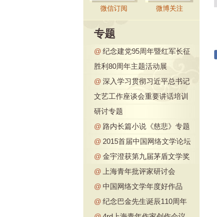
微信订阅
微博关注
专题
@
纪念建党95周年暨红军长征
胜利80周年主题活动展
@
深入学习贯彻习近平总书记
文艺工作座谈会重要讲话培训
研讨专题
@
路内长篇小说《慈悲》专题
@
2015首届中国网络文学论坛
@
金宇澄获第九届茅盾文学奖
@
上海青年批评家研讨会
@
中国网络文学年度好作品
@
纪念巴金先生诞辰110周年
@
4rd上海青年作家创作会议