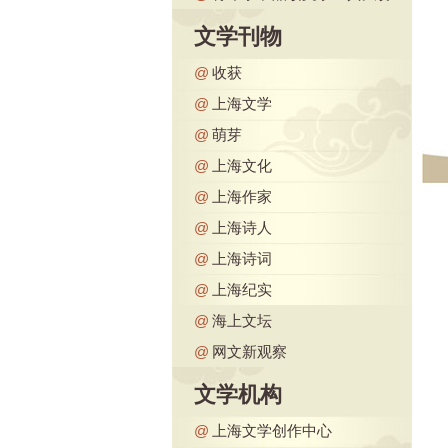
文学刊物
@
收获
@
上海文学
@
萌芽
@
上海文化
@
上海作家
@
上海诗人
@
上海诗词
@
上海纪实
@
海上文坛
@
网文新观察
文学机构
@
上海文学创作中心