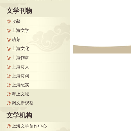
文学刊物
@
收获
@
上海文学
@
萌芽
@
上海文化
@
上海作家
@
上海诗人
@
上海诗词
@
上海纪实
@
海上文坛
@
网文新观察
文学机构
@
上海文学创作中心