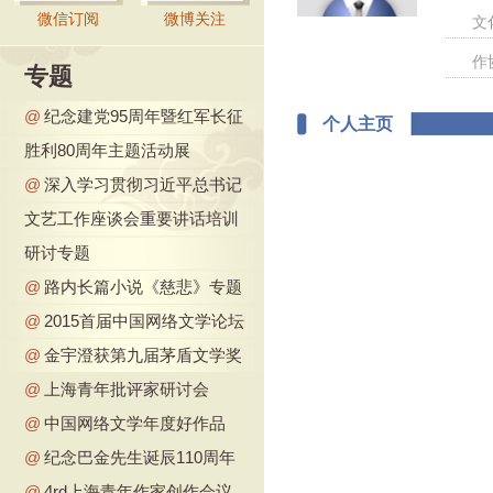
微信订阅
微博关注
文
作
专题
@
纪念建党95周年暨红军长征
个人主页
胜利80周年主题活动展
@
深入学习贯彻习近平总书记
文艺工作座谈会重要讲话培训
研讨专题
@
路内长篇小说《慈悲》专题
@
2015首届中国网络文学论坛
@
金宇澄获第九届茅盾文学奖
@
上海青年批评家研讨会
@
中国网络文学年度好作品
@
纪念巴金先生诞辰110周年
@
4rd上海青年作家创作会议