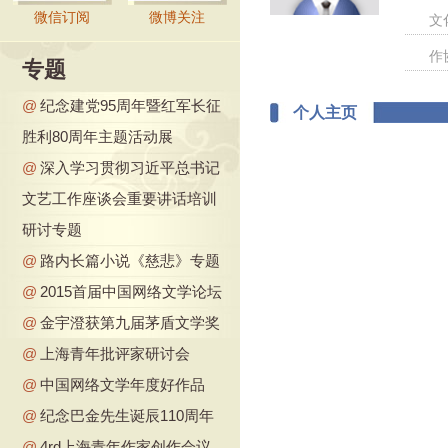
微信订阅
微博关注
文
作
专题
@
纪念建党95周年暨红军长征
个人主页
胜利80周年主题活动展
@
深入学习贯彻习近平总书记
文艺工作座谈会重要讲话培训
研讨专题
@
路内长篇小说《慈悲》专题
@
2015首届中国网络文学论坛
@
金宇澄获第九届茅盾文学奖
@
上海青年批评家研讨会
@
中国网络文学年度好作品
@
纪念巴金先生诞辰110周年
@
4rd上海青年作家创作会议