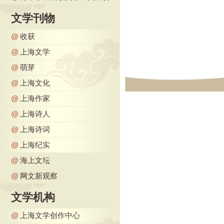
文学刊物
@
收获
@
上海文学
@
萌芽
@
上海文化
@
上海作家
@
上海诗人
@
上海诗词
@
上海纪实
@
海上文坛
@
网文新观察
文学机构
@
上海文学创作中心