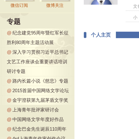
微信订阅
微博关注
文
小
专题
@
纪念建党95周年暨红军长征
个人主页
胜利80周年主题活动展
@
深入学习贯彻习近平总书记
文艺工作座谈会重要讲话培训
研讨专题
@
路内长篇小说《慈悲》专题
@
2015首届中国网络文学论坛
@
金宇澄获第九届茅盾文学奖
@
上海青年批评家研讨会
@
中国网络文学年度好作品
@
纪念巴金先生诞辰110周年
@
4rd上海青年作家创作会议