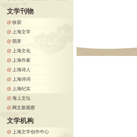
文学刊物
@
收获
@
上海文学
@
萌芽
@
上海文化
@
上海作家
@
上海诗人
@
上海诗词
@
上海纪实
@
海上文坛
@
网文新观察
文学机构
@
上海文学创作中心